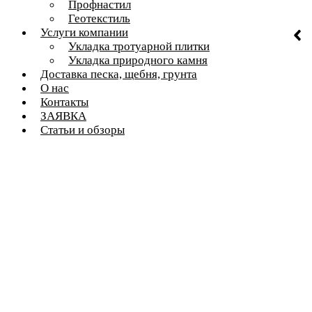
Профнастил
Геотекстиль
Услуги компании
Укладка тротуарной плитки
Укладка природного камня
Доставка песка, щебня, грунта
О нас
Контакты
ЗАЯВКА
Статьи и обзоры
Тротуарная Плитка, Бордюры,
Природный Камен И Другие
Стройматериалы От Компании