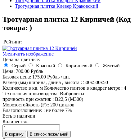
Тротуарная плитка Квадрат Краковский
Тротуарная плитка Клевер Краковский
Тротуарная плитка 12 Кирпичей
(Код
товара:
)
Рейтинг:
Увеличить изображение
Цена на цветные:
Серый
Красный
Коричневый
Желтый
Цена:
700.00 Рубль
Базовая цена:
175.00 Рубль
/ шт.
Размер (мм)
ширина, длина , высота
:
500х500х50
Количество в кв. м
Количество плиток в квадрат метре
:
4
Технология производства
:
Вибролитье
прочность при сжатия:
:
В22,5 (М300)
Морозостойкость (F):
:
200 циклов
Влагопоглощение:
:
не более 7%
Есть в наличии
Количество: